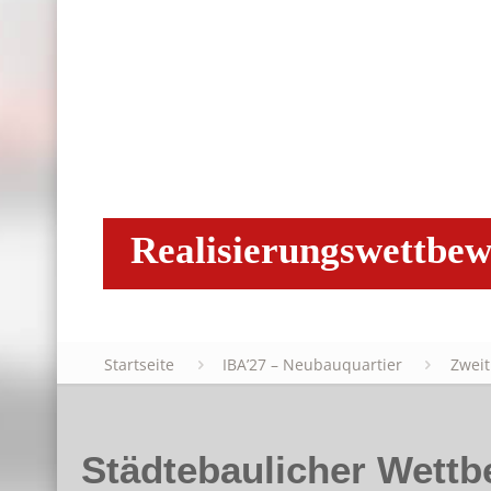
Realisierungswettbe
Startseite
IBA’27 – Neubauquartier
Zweit
Städtebaulicher Wett