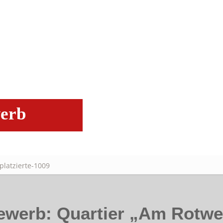
werb
platzierte-1009
bewerb: Quartier „Am Rotw