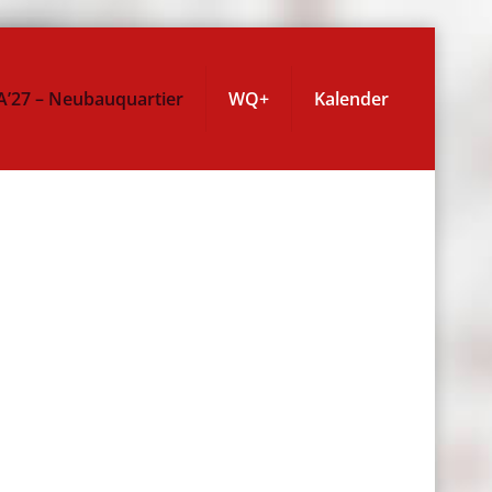
A’27 – Neubauquartier
WQ+
Kalender