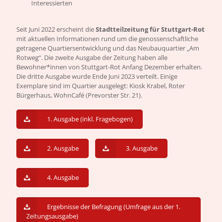
Interessierten
Seit Juni 2022 erscheint die
Stadtteilzeitung für Stuttgart-Rot
mit aktuellen Informationen rund um die genossenschaftliche
getragene Quartiersentwicklung und das Neubauquartier „Am
Rotweg“. Die zweite Ausgabe der Zeitung haben alle
Bewohner*innen von Stuttgart-Rot Anfang Dezember erhalten.
Die dritte Ausgabe wurde Ende Juni 2023 verteilt. Einige
Exemplare sind im Quartier ausgelegt: Kiosk Krabel, Roter
Bürgerhaus, WohnCafé (Prevorster Str. 21).
1. Ausgabe (inkl. Fragebogen)
2. Ausgabe
3. Ausgabe
4. Ausgabe
Ergebnisse der Befragung (Umfrage aus der 1.
Zeitungsausgabe)