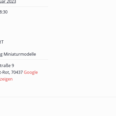
uar 2023
18:30
RT
 Miniaturmodelle
Straße 9
t-Rot
,
70437
Google
nzeigen