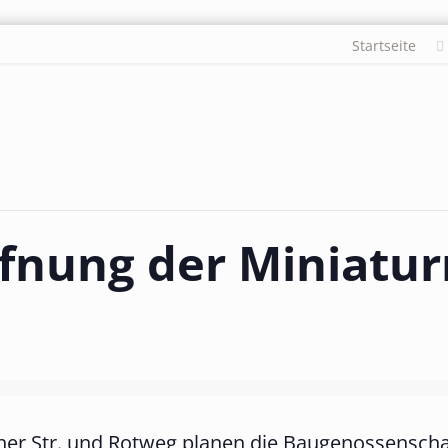
Startseite
fnung der Miniatur
acher Str. und Rotweg planen die Baugenossensc