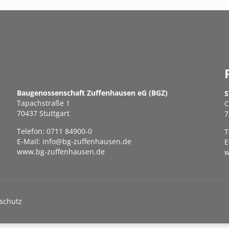
Baugenossenschaft Zuffenhausen eG (BGZ)
S
Tapachstraße 1
C
70437 Stuttgart
7
Telefon:
0711 84900-0
T
E-Mail:
info@bg-zuffenhausen.de
E
www.bg-zuffenhausen.de
w
schutz