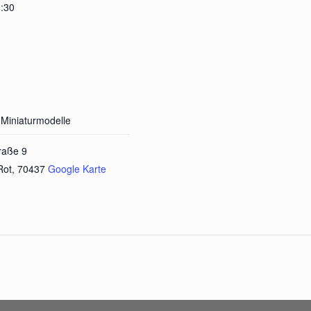
8:30
Miniaturmodelle
traße 9
Rot
,
70437
Google Karte