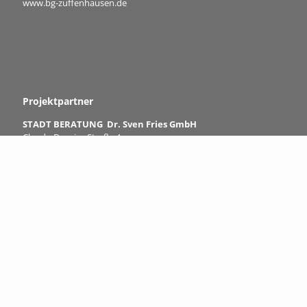
www.bg-zuffenhausen.de
Projektpartner
STADT BERATUNG Dr. Sven Fries GmbH
Claude-Dornier-Straße 4
73760 Ostfildern
Telefon:
0711 9757496-0
E-Mail:
info@stadtberatung.info
www.stadtberatung.info/
| © 2021 Quartier-am-Rotweg |
Impressum
|
Datenschutz