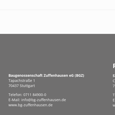
Baugenossenschaft Zuffenhausen eG (BGZ)
S
Tapachstraße 1
C
70437 Stuttgart
7
Telefon:
0711 84900-0
T
E-Mail:
info@bg-zuffenhausen.de
E
www.bg-zuffenhausen.de
w