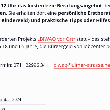
s 12 Uhr das kostenfreie Beratungsangebot
der
den
. Sie erhalten dort eine
persönliche Erstbera
, Kindergeld) und praktische Tipps oder Hilfe
rderten Projekts
„BIWAQ vor Ort“
statt – das steh
chen 18 und 65 Jahre, die Bürgergeld von Jobcent
Termin: 0711 22996 341 |
biwaq@ulmer-strasse.ne
tember 2024
:00