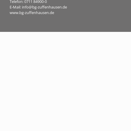
Telefon:
0711 84900-0
E-Mail:
info@bg-zuffenhausen.de
www.bg-zuffenhausen.de
Projektpartner
STADT BERATUNG Dr. Sven Fries GmbH
Claude-Dornier-Straße 4
73760 Ostfildern
Telefon:
0711 9757496-0
E-Mail:
info@stadtberatung.info
www.stadtberatung.info/