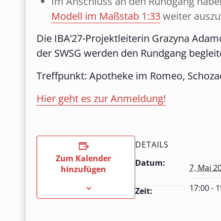
Im Anschluss an den Rundgang haben 
Modell im Maßstab 1:33
weiter auszut
Die IBA’27-Projektleiterin Grazyna Ada
der SWSG werden den Rundgang begleit
Treffpunkt: Apotheke im Romeo, Schozac
Hier geht es zur Anmeldung!
DETAILS
Zum Kalender
Datum:
7. Mai 2
hinzufügen
17:00 - 
Zeit: