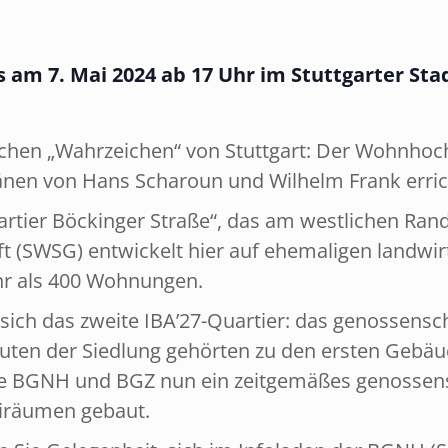
s am 7. Mai 2024 ab 17 Uhr im Stuttgarter Stad
schen „Wahrzeichen“ von Stuttgart: Der Wohnhoc
änen von Hans Scharoun und Wilhelm Frank erric
tier Böckinger Straße“, das am westlichen Rand v
(SWSG) entwickelt hier auf ehemaligen landwirts
hr als 400 Wohnungen.
 sich das zweite IBA’27-Quartier: das genossensc
uten der Siedlung gehörten zu den ersten Gebäud
e BGNH und BGZ nun ein zeitgemäßes genossensch
eiräumen gebaut.