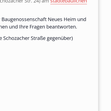
chozacher Str. 24) am
städtebaulichen
der Baugenossenschaft Neues Heim und
en und Ihre Fragen beantworten.
le Schozacher Straße gegenüber)