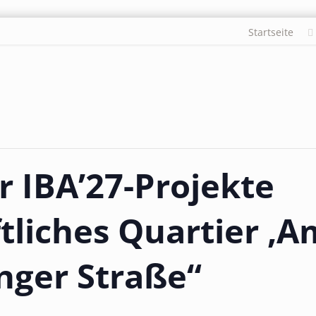
Startseite
r IBA’27-Projekte
liches Quartier ‚A
nger Straße“